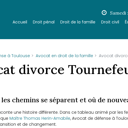
Samedi 
Accueil
Droit pénal
Droit de la famille
Droit civil
É
nse à Toulouse
Avocat en droit de la famille
Avocat divorce
at divorce Tournefeu
ù les chemins se séparent et où de nouve
aconte une histoire différente. Dans ce tableau animé par les fe
i que
Maître Thomas Herin-Amabile
, Avocat de défense à Toulo
nsition et de changement.