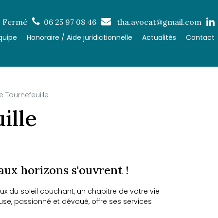
: Fermé
06 25 97 08 46
tha.avocat@gmail.com
quipe
Honoraire / Aide juridictionnelle
Actualités
Contact
 Tournefeuille
ille
aux horizons s'ouvrent !
ux du soleil couchant, un chapitre de votre vie
use, passionné et dévoué, offre ses services